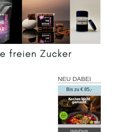
NEU DABEI
Bis zu € 85,-
Rabatt
HelloFresh