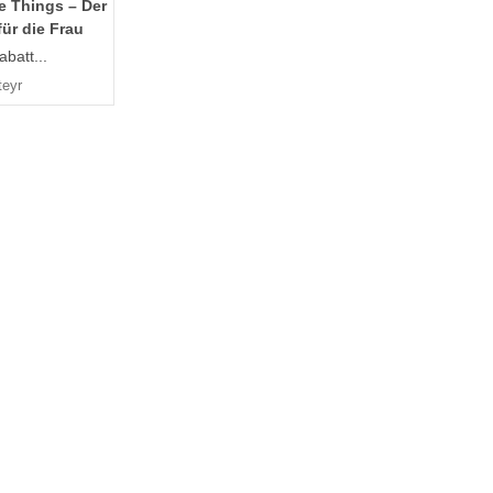
e Things – Der
ür die Frau
batt...
teyr