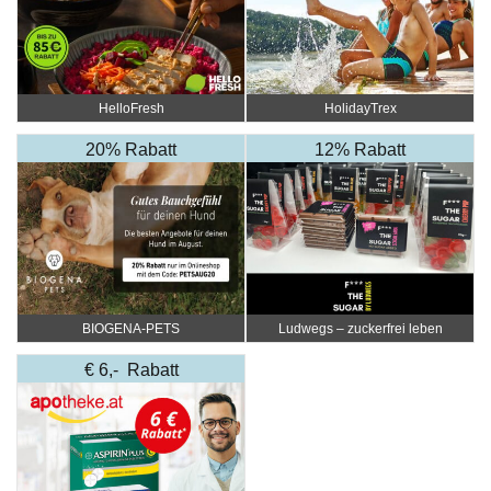
HelloFresh
HolidayTrex
20% Rabatt
12% Rabatt
BIOGENA-PETS
Ludwegs – zuckerfrei leben
€ 6,- Rabatt