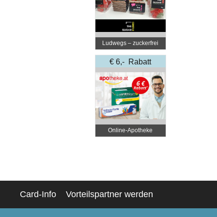
Ludwegs – zuckerfrei
leben
€ 6,- Rabatt
Online‑Apotheke
Card-Info
Vorteilspartner werden