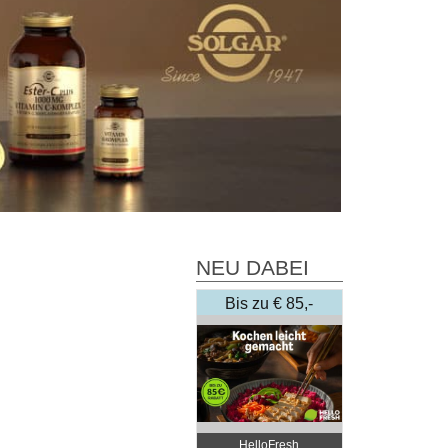
NEU DABEI
Bis zu € 85,-
Rabatt
HelloFresh