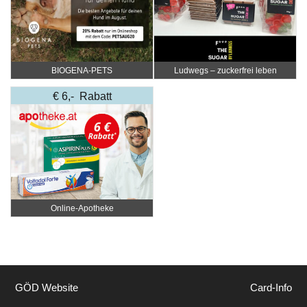
BIOGENA-PETS
Ludwegs – zuckerfrei leben
€ 6,- Rabatt
Online‑Apotheke
GÖD Website
Card-Info