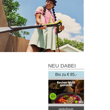
NEU DABEI
Bis zu € 85,-
Rabatt
HelloFresh