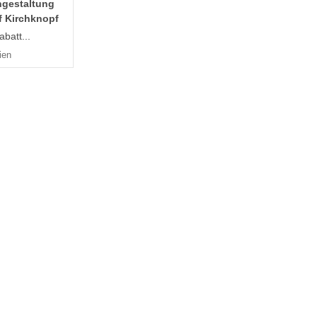
ngestaltung
f Kirchknopf
batt...
ien