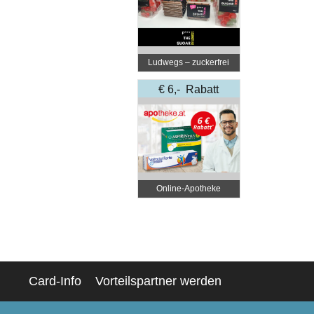
Ludwegs – zuckerfrei
leben
€ 6,- Rabatt
Online‑Apotheke
Card-Info
Vorteilspartner werden