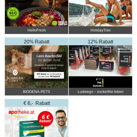
HelloFresh
HolidayTrex
20% Rabatt
12% Rabatt
BIOGENA-PETS
Ludwegs – zuckerfrei leben
€ 6,- Rabatt