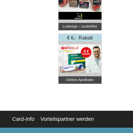
Ludwegs – zuckerfrei
leben
€ 6,- Rabatt
Online‑Apotheke
Card-Info
Vorteilspartner werden