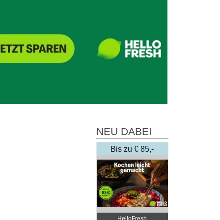
NEU DABEI
Bis zu € 85,-
Rabatt
HelloFresh