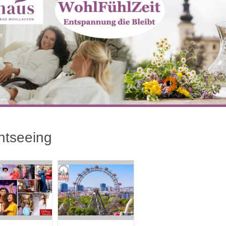
htseeing