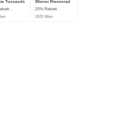
e Tussauds
Wiener Riesenrad
batt...
20% Rabatt...
ien
1020 Wien