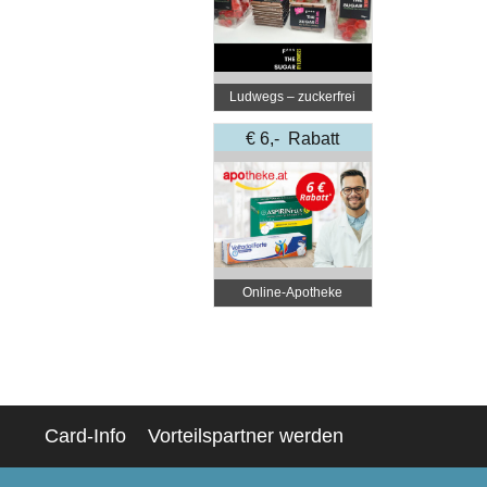
Ludwegs – zuckerfrei
leben
€ 6,- Rabatt
Online‑Apotheke
Card-Info
Vorteilspartner werden