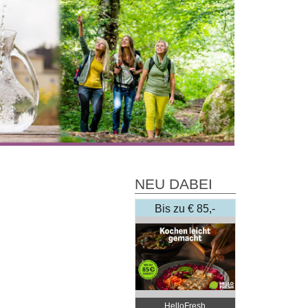
NEU DABEI
Bis zu € 85,-
Rabatt
HelloFresh