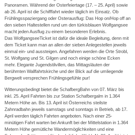
Panoramen. Während der Osterfeiertage (17. – 25. April) sowie
ab 26. April ist die Schifffahrt wieder täglich im Einsatz. Ob
Frühlingsspaziergang oder Osterausflug: Das Hop on/Hop off an
den sieben Haltestellen rund um den türkisblauen Wolfgangsee
macht jeden Ausflug zu einem besonderen Erlebnis.
Das WolfgangseeTicket ist dafür die ideale Begleitung, denn mit
dem Ticket kann man an allen der sieben Anlegestellen jeweils
einmal ein- und aussteigen. Angefahren werden die Orte Strobl,
St. Wolfgang und St. Gilgen und noch einige schöne Ecken
mehr. Elegante Jugendstilvillen, das Mittagsläuten der
berühmten Wallfahrtskirche und der Blick auf die umliegende
Bergwelt versprechen Frühlingsgefühle pur!
Witterungsbedingt bietet die SchafbergBahn von 07. März bis
inkl. 25. April Fahrten bis zur Station Schafbergalm in 1.364
Metern Höhe an. Bis 13. April ist Österreichs steilste
Zahnradbahn jeweils samstags und sonntags in Betrieb, ab 17.
April werden täglich Fahrten angeboten. Nach einer 25-
minütigen Fahrt warten bei Ankunft bei der Mittelstation in 1.364
Metern Höhe gemütliche Wandermöglichkeiten und eine