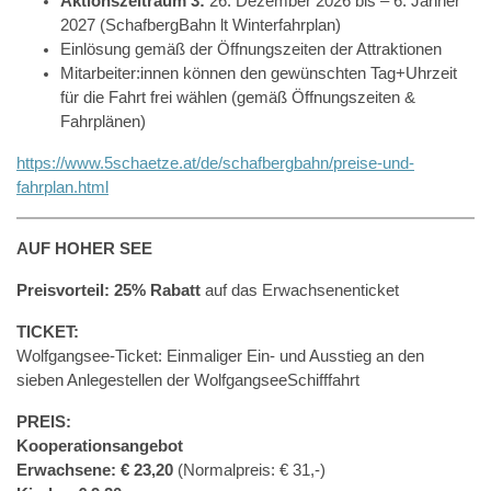
Aktionszeitraum 3:
26. Dezember 2026 bis – 6. Jänner
2027 (SchafbergBahn lt Winterfahrplan)
Einlösung gemäß der Öffnungszeiten der Attraktionen
Mitarbeiter:innen können den gewünschten Tag+Uhrzeit
für die Fahrt frei wählen (gemäß Öffnungszeiten &
Fahrplänen)
https://www.5schaetze.at/de/schafbergbahn/preise-und-
fahrplan.html
AUF HOHER SEE
Preisvorteil: 25% Rabatt
auf das Erwachsenenticket
TICKET:
Wolfgangsee-Ticket: Einmaliger Ein- und Ausstieg an den
sieben Anlegestellen der WolfgangseeSchifffahrt
PREIS:
Kooperationsangebot
Erwachsene: € 23,20
(Normalpreis: € 31,-)