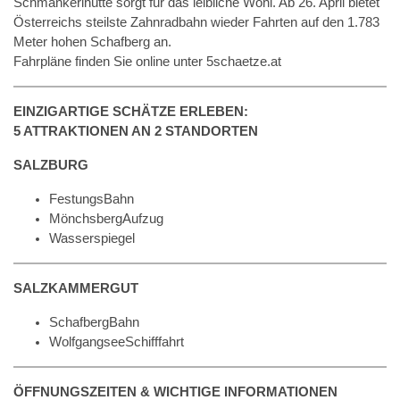
Schmankerlhütte sorgt für das leibliche Wohl. Ab 26. April bietet
Österreichs steilste Zahnradbahn wieder Fahrten auf den 1.783
Meter hohen Schafberg an.
Fahrpläne finden Sie online unter 5schaetze.at
EINZIGARTIGE SCHÄTZE ERLEBEN:
5 ATTRAKTIONEN AN 2 STANDORTEN
SALZBURG
FestungsBahn
MönchsbergAufzug
Wasserspiegel
SALZKAMMERGUT
SchafbergBahn
WolfgangseeSchifffahrt
ÖFFNUNGSZEITEN & WICHTIGE INFORMATIONEN