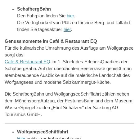
SchafbergBahn
Den Fahrplan finden Sie
hier
.
Die Verfügbarkeit von Plätzen für eine Berg- und Talfahrt
finden Sie tagesaktuell
hier
.
Genussmomente im Café & Restaurant EQ
Für die kulinarische Umrahmung des Ausflugs am Wolfgangsee
sorgt das
Café & Restaurant EQ
im 1. Stock des ErlebnisQuartiers der
SchafbergBahn. Auf der überdachten Seeterrasse genießt man
atemberaubende Ausblicke auf die malerische Landschaft des
Wolfgangsees und moderne Salzkammergut-Küche.
Die SchafbergBahn und WolfgangseeSchifffahrt zählen neben
dem MönchsbergAufzug, der FestungsBahn und dem Museum
WasserSpiegel zu den „Fünf Schätzen“ der Salzburg AG
Tourismus GmbH.
WolfgangseeSchifffahrt
Hier
geht’s zur Fahrplanabfrage.