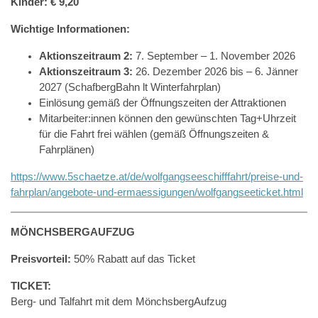
Kinder: € 9,20
Wichtige Informationen:
Aktionszeitraum 2:
7. September – 1. November 2026
Aktionszeitraum 3:
26. Dezember 2026 bis – 6. Jänner
2027 (SchafbergBahn lt Winterfahrplan)
Einlösung gemäß der Öffnungszeiten der Attraktionen
Mitarbeiter:innen können den gewünschten Tag+Uhrzeit
für die Fahrt frei wählen (gemäß Öffnungszeiten &
Fahrplänen)
https://www.5schaetze.at/de/wolfgangseeschifffahrt/preise-und-
fahrplan/angebote-und-ermaessigungen/wolfgangseeticket.html
MÖNCHSBERGAUFZUG
Preisvorteil:
50% Rabatt auf das Ticket
TICKET:
Berg- und Talfahrt mit dem MönchsbergAufzug