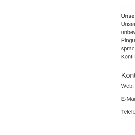
Unser
Unser
unbew
Pingu
sprac
Konti
Kon
Web
E-Mai
Telef