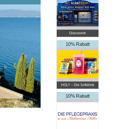
Glanzwerk
Autoreinigung
10% Rabatt
HOLY – Die Softdrink
Revolution
10% Rabatt