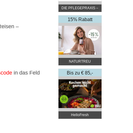
DIE PFLEGEPRAXIS –
by DGKP Katharina
Fister
15% Rabatt
Reisen –
NATURTREU
lscode
in das Feld
Bis zu € 85,-
Rabatt
HelloFresh