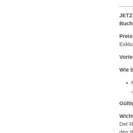
JETZT
Buche
Preis
Exklu
Vorte
Wie 
Gülti
Wicht
Der R
den W