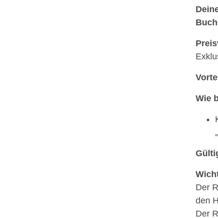
Deine
Buche
Preis
Exklu
Vorte
Wie 
Gülti
Wicht
Der R
den H
Der R