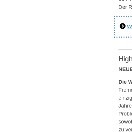
Der R
W
High
NEUE 
Die W
Fremd
einzi
Jahre
Probl
sowoh
zu ve