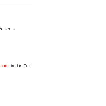
Reisen –
lscode
in das Feld