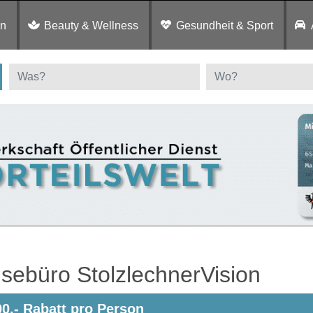
en
Beauty & Wellness
Gesundheit & Sport
sebüro StolzlechnerVision
00,- Rabatt pro Person